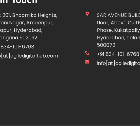
t 201, Bhoomika Heights,
SAR AVENUE BUILD
vani Nagar, Ameenpur,
floor, Above CultF
apur, Hyderabad,
Phase, Kukatpally
langana 502032
Hyderabad, Tela
500072
 834-101-6768
+91 834-101-6768
o[at]agiledigitalhub.com
info[at]agiledigi