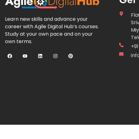
Fla
Learn new skills and advance your
Sri
career with Agile Digital Hub’s courses.
Miy
Study at your own pace and on your
Te
own terms.
+91
inf