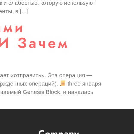
к и слабостью, которую используют
нты, в […]
ыми
 И Зачем
мает «отправить». Эта операция —
верждённых операций).
three января
зываемый Genesis Block, и началась
Company