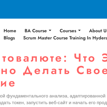
Home
BA Course
Courses
About U
Blogs
Scrum Master Course Training In Hyde
товалюте: Что 
но Делать Сво
ние
ой фундаментального анализа, адаптированной к
оздать токен, запустить веб-сайт и начать его пр