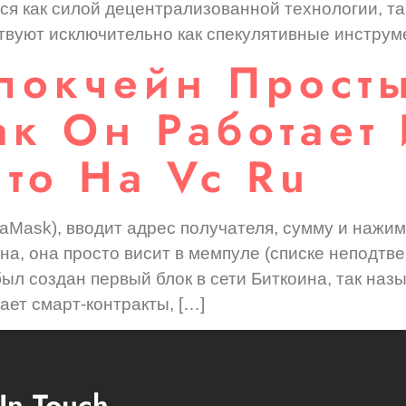
тся как силой децентрализованной технологии, та
вуют исключительно как спекулятивные инструме
Блокчейн Прост
ак Он Работает
то На Vc Ru
aMask), вводит адрес получателя, сумму и нажи
ена, она просто висит в мемпуле (списке неподт
— был создан первый блок в сети Биткоина, так на
ает смарт-контракты, […]
In Touch