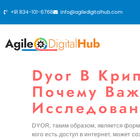
+91 834-101-6768
info@agiledigitalhub.com
Dyor В Крип
Почему Важ
Исследова
DYOR, таким образом, является форм
кого есть доступ в интернет, может с