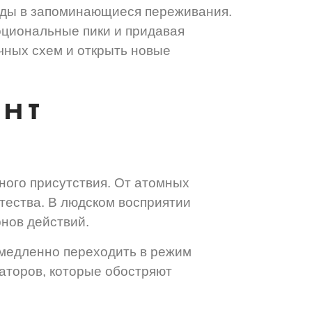
оды в запоминающиеся переживания.
оциональные пики и придавая
чных схем и открыть новые
нт
ного присутствия. От атомных
тества. В людском восприятии
нов действий.
емедленно переходить в режим
аторов, которые обостряют