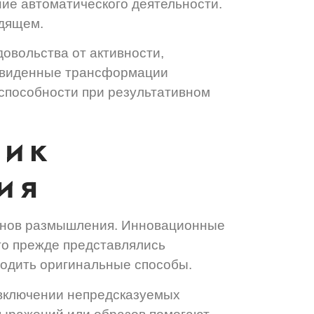
ние автоматического деятельности.
одящем.
овольства от активности,
едвиденные трансформации
способности при результативном
ник
ия
рнов размышления. Инновационные
то прежде представлялись
водить оригинальные способы.
 включении непредсказуемых