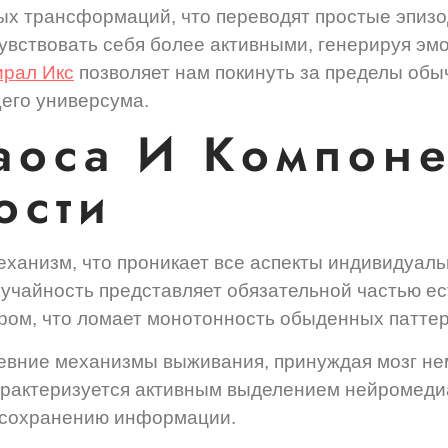
х трансформаций, что переводят простые эпиз
вствовать себя более активными, генерируя эм
рал Икс
позволяет нам покинуть за пределы обы
его универсума.
аоса И Компоне
ости
ханизм, что проникает все аспекты индивидуаль
лучайность представляет обязательной частью ес
ом, что ломает монотонность обыденных паттер
ревние механизмы выживания, принуждая мозг н
арактеризуется активным выделением нейромеди
 сохранению информации.