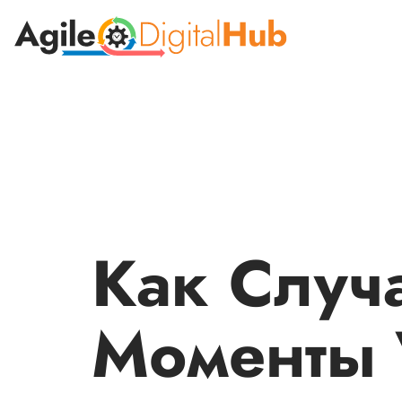
Как Случ
Моменты 