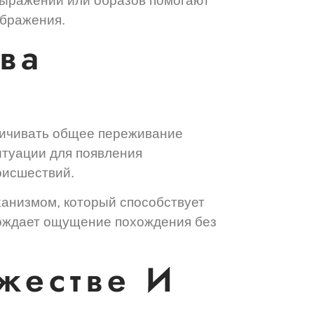
выражений или образов помогают
ображения.
ва
личивать общее переживание
итуации для появления
оисшествий.
анизмом, который способствует
рождает ощущение похождения без
жестве И