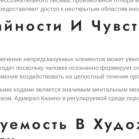
бессознательного письма, произвольной отбора 
редоставляют доступ к неоткрытым областям во
айности И Чувст
лючение непредсказуемых элементов может уве
ходит поскольку человек осознанно формирует с
умение воздействовать на целостный течение пр
мыми ходами является значимым ментальным мех
твом. Адмирал Казино в регулируемой среде по
уемость В Худо