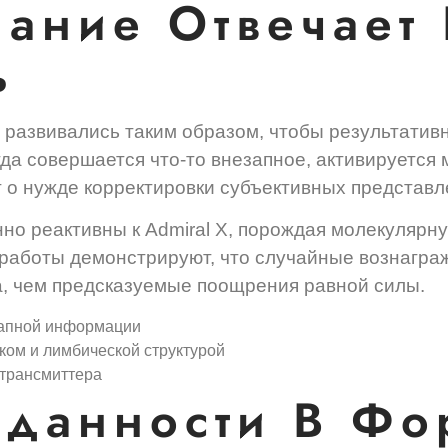
нание Отвечает
ь
развивались таким образом, чтобы результатив
да совершается что-то внезапное, активируется
т о нужде корректировки субъективных представл
но реактивны к Admiral X, порождая молекулярн
работы демонстрируют, что случайные вознагра
, чем предсказуемые поощрения равной силы.
запной информации
ком и лимбической структурой
отрансмиттера
данности В Фо