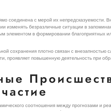
ямо соединена с мерой их непредсказуемости. Вн
янии изменять безразличные ситуации в запоми
ым элементом в формировании благоприятных и
й сохранения плотно связан с внезапностью сл
ти, проявляет повышенную деятельность при обра
ные Происшест
частие
амического соотношения между прогнозами и реа