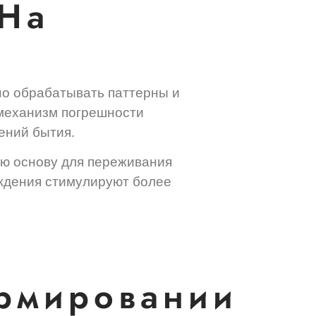
 На
но обрабатывать паттерны и
 механизм погрешности
ений бытия.
ую основу для переживания
ждения стимулируют более
рмировании