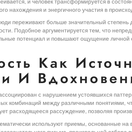
еивается, и человек трансформируется в состоя
ого нахождения и энергичного участия в происх
люди переживают больше значительный степень д
сти. Подобное аргументируется тем, что непр
льные потенциал и повышают ощущение личной 
сть Как Источ
ти И Вдохновен
ассоциирован с нарушением устоявшихся патте
ных комбинаций между различными понятиями, ч
ует расходящееся рассуждение, позволяя произ
тематически используют приемы, основанные на