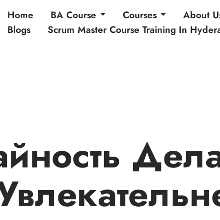
Home
BA Course
Courses
About U
Blogs
Scrum Master Course Training In Hyde
айность Дела
Увлекательн