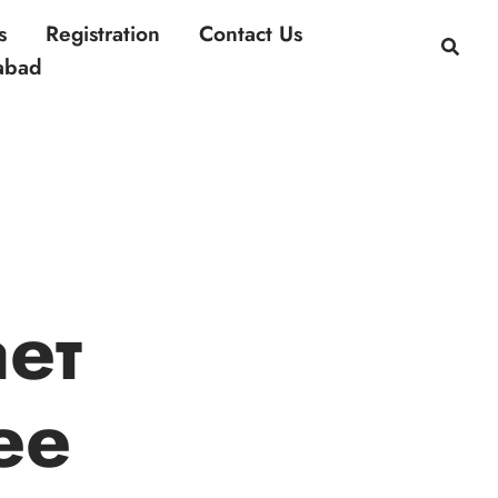
s
Registration
Contact Us
rabad
ет
ее