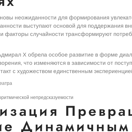
ях
сновы неожиданности для формирования увлекат
данности выступают основой для поддержания в
и факторы случайности трансформируют потреб
Адмирал Х обрела особое развитие в форме диал
орения, что изменяются в зависимости от поступ
нтакт с художеством единственным экспериенцие
еатра
оритмической непредсказуемости
изация Превра
ие Динамичным