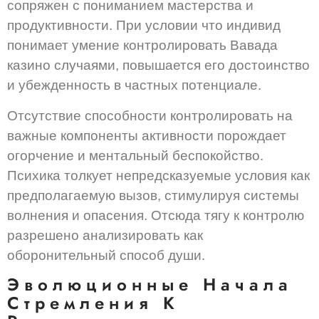
сопряжен с пониманием мастерства и
продуктивности. При условии что индивид
понимает умение контролировать Вавада
казино случаями, повышается его достоинство
и убежденность в частных потенциале.
Отсутствие способности контролировать на
важные компоненты активности порождает
огорчение и ментальный беспокойство.
Психика толкует непредсказуемые условия как
предполагаемую вызов, стимулируя системы
волнения и опасения. Отсюда тягу к контролю
разрешено анализировать как
оборонительный способ души.
Эволюционные Начала
Стремления К