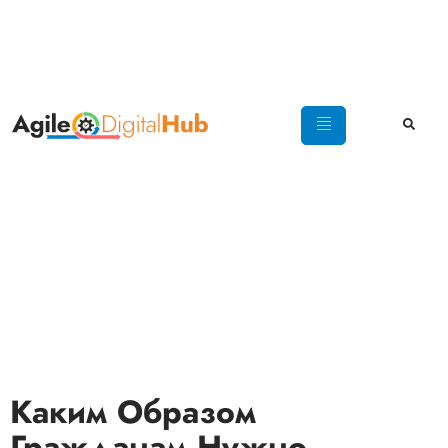
Каким Образом
Гражданам Нужно