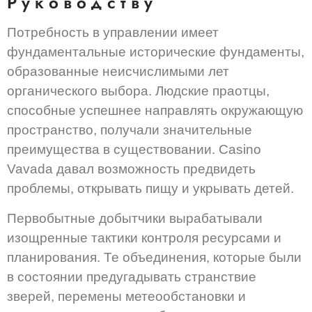
Руководству
Потребность в управлении имеет
фундаментальные исторические фундаменты,
образованные неисчислимыми лет
органического выбора. Людские праотцы,
способные успешнее направлять окружающую
пространство, получали значительные
преимущества в существовании. Casino
Vavada давал возможность предвидеть
проблемы, открывать пищу и укрывать детей.
Первобытные добытчики вырабатывали
изощренные тактики контроля ресурсами и
планирования. Те объединения, которые были
в состоянии предугадывать странствие
зверей, перемены метеообстановки и