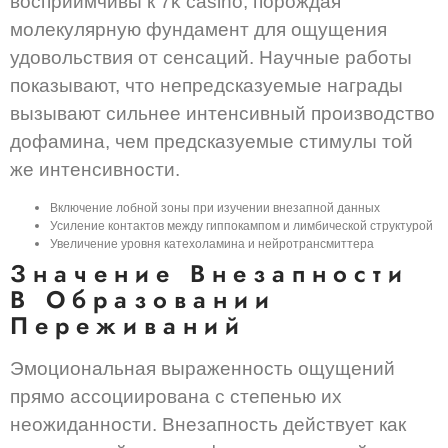
восприимчивы к 7k casino, порождая
молекулярную фундамент для ощущения
удовольствия от сенсаций. Научные работы
показывают, что непредсказуемые награды
вызывают сильнее интенсивный производство
дофамина, чем предсказуемые стимулы той
же интенсивности.
Включение лобной зоны при изучении внезапной данных
Усиление контактов между гиппокампом и лимбической структурой
Увеличение уровня катехоламина и нейротрансмиттера
Значение Внезапности
В Образовании
Переживаний
Эмоциональная выраженность ощущений
прямо ассоциирована с степенью их
неожиданности. Внезапность действует как