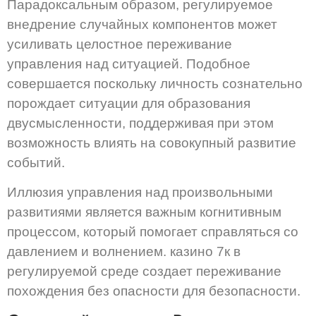
Парадоксальным образом, регулируемое
внедрение случайных компонентов может
усиливать целостное переживание
управления над ситуацией. Подобное
совершается поскольку личность сознательно
порождает ситуации для образования
двусмысленности, поддерживая при этом
возможность влиять на совокупный развитие
событий.
Иллюзия управления над произвольными
развитиями является важным когнитивным
процессом, который помогает справляться со
давлением и волнением. казино 7к в
регулируемой среде создает переживание
похождения без опасности для безопасности.