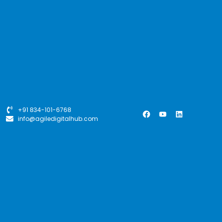
+91 834-101-6768
info@agiledigitalhub.com