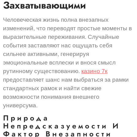
Захватывающими
Человеческая жизнь полна внезапных
изменений, что переводят простые моменты в
выразительные переживания. Случайные
события заставляют нас ощущать себя
сильнее активными, генерируя
эмоциональные всплески и внося смысл
рутинному существованию.
казино 7к
предоставляет шанс нам выбраться за рамки
стандартных рамок и найти свежие
возможности понимания внешнего
универсума.
Природа
Непредсказуемости И
Фактор Внезапности