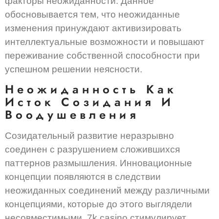
факторы неожиданности. Данное
обосновывается тем, что неожиданные
изменения принуждают активизировать
интеллектуальные возможности и повышают
переживание собственной способности при
успешном решении неясности.
Неожиданность Как
Исток Созидания И
Воодушевления
Созидательный развитие неразрывно
соединен с разрушением сложившихся
паттернов размышления. Инновационные
концепции появляются в следствии
неожиданных соединений между различными
концепциями, которые до этого выглядели
несовместимыми. 7k casino стимулирует