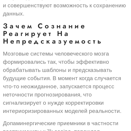
и совершенствуют возможность к сохранению
данных.
Зачем Сознание
Реагирует На
Непредсказуемость
Мозговые системы человеческого мозга
формировались так, чтобы эффективно
обрабатывать шаблоны и предсказывать
будущие события. В момент когда случается
что-то неожиданное, запускается процесс
неточности прогнозирования, что
сигнализирует о нужде корректировки
интериоризированных моделей реальности.
Допаминергические приемники в частности