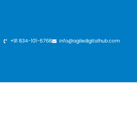
+91 834-101-6768
info@agiledigitalhub.com