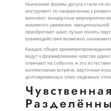
Нынешние формы досуга стали не иск
инструмент по направлению к развити
кинолент, концертные мероприятия 
взаимного уважения, эмоциональной 
приобретают шанс лучше понять парт
взаимодействия возможно ознакомит
Каждое общее времяпрепровождение с
ведут к формированию чувства единс
отвечают на события, и это естестве
коллективная встреча, карточная иг
долговременных плюс надежных отн
Чувственна
Разделённы