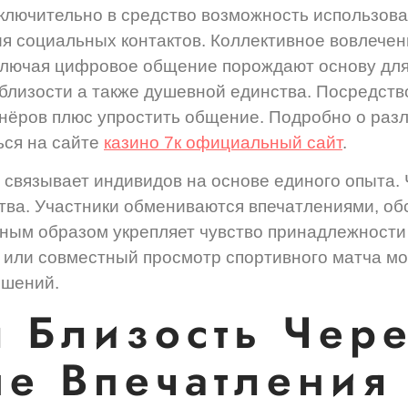
лючительно в средство возможность использоват
я социальных контактов. Коллективное вовлечен
включая цифровое общение порождают основу дл
близости а также душевной единства. Посредст
нёров плюс упростить общение. Подробно о раз
ься на сайте
казино 7к официальный сайт
.
вязывает индивидов на основе единого опыта. Ч
тва. Участники обмениваются впечатлениями, о
нным образом укрепляет чувство принадлежности 
ра или совместный просмотр спортивного матча м
ошений.
я Близость Чер
е Впечатления