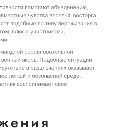
ктивности помогают объединению,
овместные чувства веселья, восторга
яет подобные по типу переживания в
ом, плюс с участниками,
ами.
командной соревновательной
ственный якорь. Подобные ситуации
исутствие в развлечениях оказывает
ее лёгкой и безопасной среде.
астник воспринимает своё
ажения