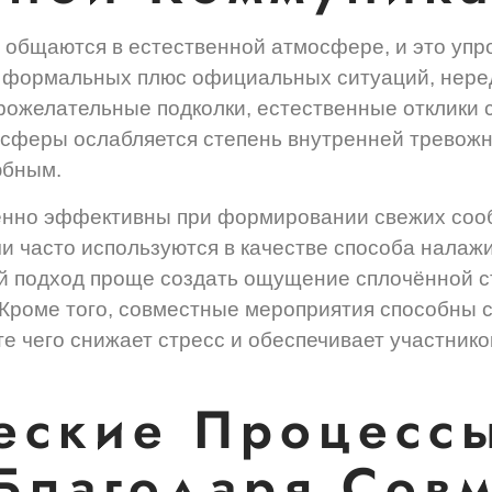
и общаются в естественной атмосфере, и это уп
х формальных плюс официальных ситуаций, неред
рожелательные подколки, естественные отклики 
осферы ослабляется степень внутренней тревожн
юбным.
бенно эффективны при формировании свежих соо
чи часто используются в качестве способа нала
й подход проще создать ощущение сплочённой с
Кроме того, совместные мероприятия способны 
е чего снижает стресс и обеспечивает участнико
еские Процесс
Благодаря Сов