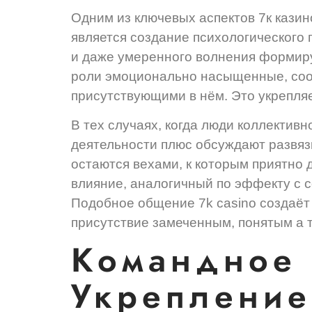
Одним из ключевых аспектов 7к кази
является создание психологического 
и даже умеренного волнения формир
роли эмоционально насыщенные, соот
присутствующими в нём. Это укрепля
В тех случаях, когда люди коллектив
деятельности плюс обсуждают развязк
остаются вехами, к которым приятно 
влияние, аналогичный по эффекту с с
Подобное общение 7k casino создаёт 
присутствие замеченным, понятым а 
Командное 
Укрепление