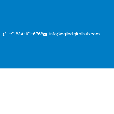
+91 834-101-6768
info@agiledigitalhub.com