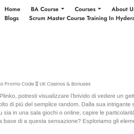
Home
BA Course
Courses
About U
Blogs
Scrum Master Course Training In Hyde
linko, potresti visualizzare l’brivido di vedere un g
lto di più del semplice random. Dalla sua intrigante s
 tu sia in una sala giochi o online, capire le particol
lla base di a questa sensazione? Esploriamo gli elem