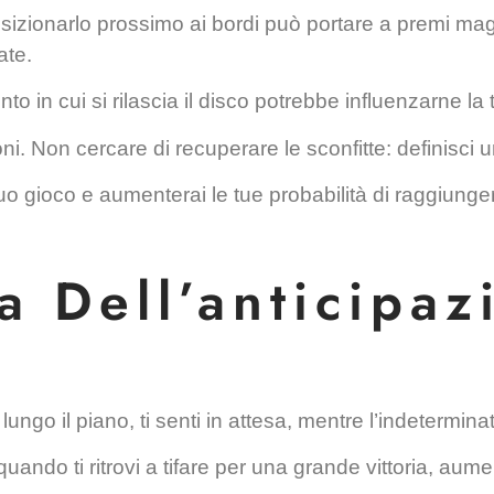
osizionarlo prossimo ai bordi può portare a premi mag
ate.
 in cui si rilascia il disco potrebbe influenzarne la tr
i. Non cercare di recuperare le sconfitte: definisci u
tuo gioco e aumenterai le tue probabilità di raggiunger
a Dell’anticipaz
ngo il piano, ti senti in attesa, mentre l’indetermin
ndo ti ritrovi a tifare per una grande vittoria, aume