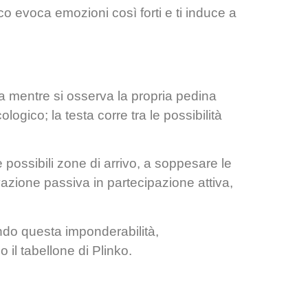
 evoca emozioni così forti e ti induce a
rma mentre si osserva la propria pedina
ogico; la testa corre tra le possibilità
possibili zone di arrivo, a soppesare le
azione passiva in partecipazione attiva,
endo questa imponderabilità,
il tabellone di Plinko.