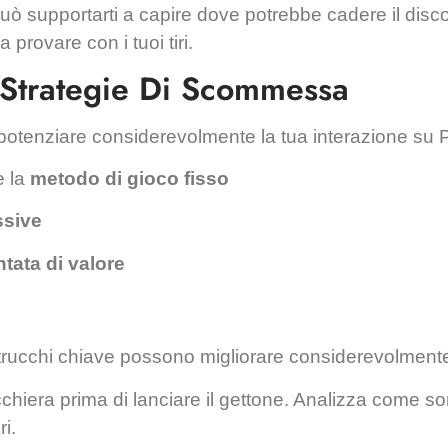
può supportarti a capire dove potrebbe cadere il disco.
 provare con i tuoi tiri.
 Strategie Di Scommessa
otenziare considerevolmente la tua interazione su P
e la
metodo di gioco fisso
sive
ntata di valore
i trucchi chiave possono migliorare considerevolmente
iera prima di lanciare il gettone. Analizza come sono
ri.