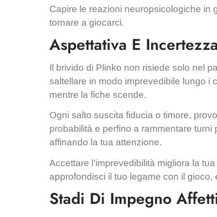
Capire le reazioni neuropsicologiche in
tornare a giocarci.
Aspettativa E Incertezz
Il brivido di Plinko non risiede solo nel
saltellare in modo imprevedibile lungo i c
mentre la fiche scende.
Ogni salto suscita fiducia o timore, pro
probabilità e perfino a rammentare turni
affinando la tua attenzione.
Accettare l’imprevedibilità migliora la 
approfondisci il tuo legame con il gioco,
Stadi Di Impegno Affett