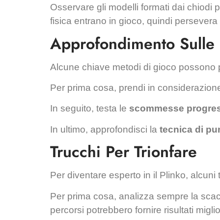
Osservare gli modelli formati dai chiodi 
fisica entrano in gioco, quindi persevera a
Approfondimento Sulle
Alcune chiave metodi di gioco possono p
Per prima cosa, prendi in considerazion
In seguito, testa le
scommesse progres
In ultimo, approfondisci la
tecnica di pu
Trucchi Per Trionfare
Per diventare esperto in il Plinko, alcun
Per prima cosa, analizza sempre la scacch
percorsi potrebbero fornire risultati miglio