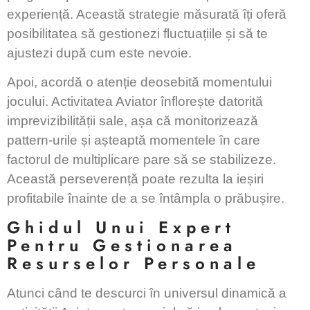
experiență. Această strategie măsurată îți oferă
posibilitatea să gestionezi fluctuațiile și să te
ajustezi după cum este nevoie.
Apoi, acordă o atenție deosebită momentului
jocului. Activitatea Aviator înflorește datorită
imprevizibilității sale, așa că monitorizează
pattern-urile și așteaptă momentele în care
factorul de multiplicare pare să se stabilizeze.
Această perseverență poate rezulta la ieșiri
profitabile înainte de a se întâmpla o prăbușire.
Ghidul Unui Expert
Pentru Gestionarea
Resurselor Personale
Atunci când te descurci în universul dinamică a