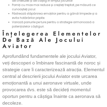
de cheltuieli și de câștig în timpul jocurilor.
Porniți cu mize mai reduse și creșteți treptat, pe măsură ce
cunoașteți jocul.
Păstrează stăpânirea emoțiilor pentru a gândi limpede și a
evita hotărârilor pripite.
Variază pariurile pe ture pentru o strategie armonioasă a
potențialelor câștiguri.
Înțelegerea Elementelor
De Bază Ale Jocului
Aviator
Aprofundând fundamentele ale jocului Aviator,
veți descoperi o îmbinare fascinantă de noroc și
strategie care îi caracterizează atracția. Elementul
central al descrierii jocului Aviator este urcarea
emoționantă a unui aeronave virtuale, unde
provocarea dvs. este să decideți momentul
oportun pentru a câștiga înainte ca aeronava să
decoleze.