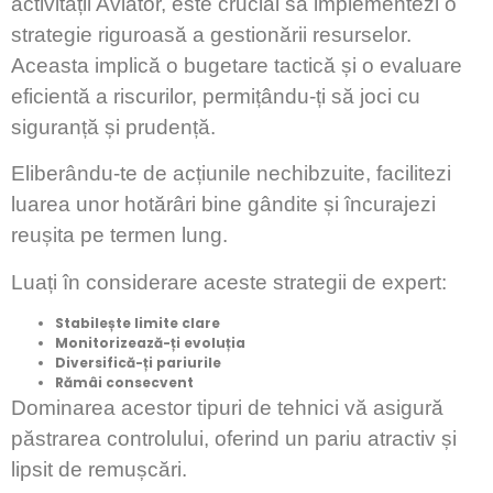
activității Aviator, este crucial să implementezi o
strategie riguroasă a gestionării resurselor.
Aceasta implică o bugetare tactică și o evaluare
eficientă a riscurilor, permițându-ți să joci cu
siguranță și prudență.
Eliberându-te de acțiunile nechibzuite, facilitezi
luarea unor hotărâri bine gândite și încurajezi
reușita pe termen lung.
Luați în considerare aceste strategii de expert:
Stabilește limite clare
Monitorizează-ți evoluția
Diversifică-ți pariurile
Rămâi consecvent
Dominarea acestor tipuri de tehnici vă asigură
păstrarea controlului, oferind un pariu atractiv și
lipsit de remușcări.