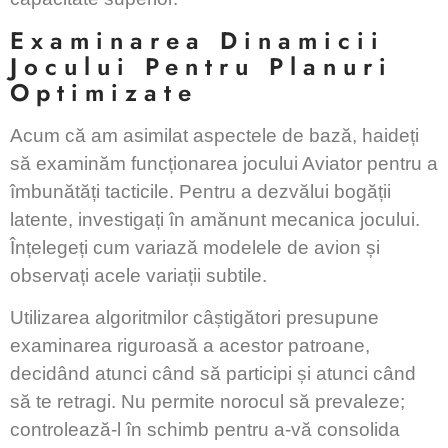
Examinarea Dinamicii
Jocului Pentru Planuri
Optimizate
Acum că am asimilat aspectele de bază, haideți
să examinăm funcționarea jocului Aviator pentru a
îmbunătăți tacticile. Pentru a dezvălui bogății
latente, investigați în amănunt mecanica jocului.
Înțelegeți cum variază modelele de avion și
observați acele variații subtile.
Utilizarea algoritmilor câștigători presupune
examinarea riguroasă a acestor patroane,
decidând atunci când să participi și atunci când
să te retragi. Nu permite norocul să prevaleze;
controlează-l în schimb pentru a-vă consolida