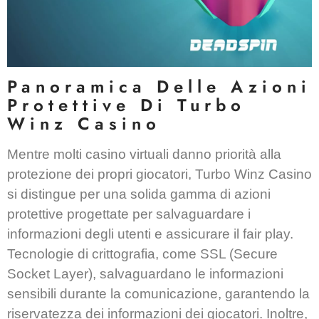
Panoramica Delle Azioni
Protettive Di Turbo
Winz Casino
Mentre molti casino virtuali danno priorità alla
protezione dei propri giocatori, Turbo Winz Casino
si distingue per una solida gamma di azioni
protettive progettate per salvaguardare i
informazioni degli utenti e assicurare il fair play.
Tecnologie di crittografia, come SSL (Secure
Socket Layer), salvaguardano le informazioni
sensibili durante la comunicazione, garantendo la
riservatezza dei informazioni dei giocatori. Inoltre,