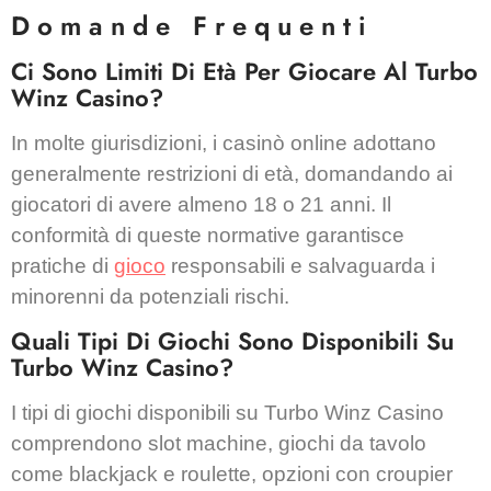
Domande Frequenti
Ci Sono Limiti Di Età Per Giocare Al Turbo
Winz Casino?
In molte giurisdizioni, i casinò online adottano
generalmente restrizioni di età, domandando ai
giocatori di avere almeno 18 o 21 anni. Il
conformità di queste normative garantisce
pratiche di
gioco
responsabili e salvaguarda i
minorenni da potenziali rischi.
Quali Tipi Di Giochi Sono Disponibili Su
Turbo Winz Casino?
I tipi di giochi disponibili su Turbo Winz Casino
comprendono slot machine, giochi da tavolo
come blackjack e roulette, opzioni con croupier