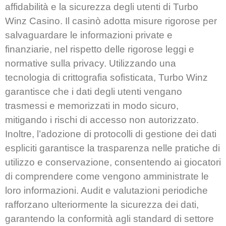
affidabilità e la sicurezza degli utenti di Turbo
Winz Casino. Il casinò adotta misure rigorose per
salvaguardare le informazioni private e
finanziarie, nel rispetto delle rigorose leggi e
normative sulla privacy. Utilizzando una
tecnologia di crittografia sofisticata, Turbo Winz
garantisce che i dati degli utenti vengano
trasmessi e memorizzati in modo sicuro,
mitigando i rischi di accesso non autorizzato.
Inoltre, l’adozione di protocolli di gestione dei dati
espliciti garantisce la trasparenza nelle pratiche di
utilizzo e conservazione, consentendo ai giocatori
di comprendere come vengono amministrate le
loro informazioni. Audit e valutazioni periodiche
rafforzano ulteriormente la sicurezza dei dati,
garantendo la conformità agli standard di settore