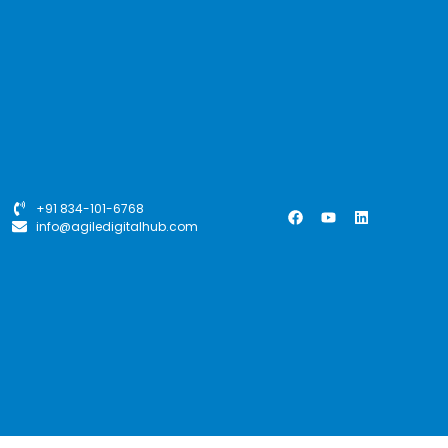
+91 834-101-6768
info@agiledigitalhub.com