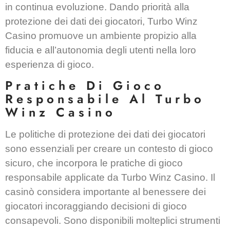
in continua evoluzione. Dando priorità alla
protezione dei dati dei giocatori, Turbo Winz
Casino promuove un ambiente propizio alla
fiducia e all’autonomia degli utenti nella loro
esperienza di gioco.
Pratiche Di Gioco
Responsabile Al Turbo
Winz Casino
Le politiche di protezione dei dati dei giocatori
sono essenziali per creare un contesto di gioco
sicuro, che incorpora le pratiche di gioco
responsabile applicate da Turbo Winz Casino. Il
casinò considera importante al benessere dei
giocatori incoraggiando decisioni di gioco
consapevoli. Sono disponibili molteplici strumenti