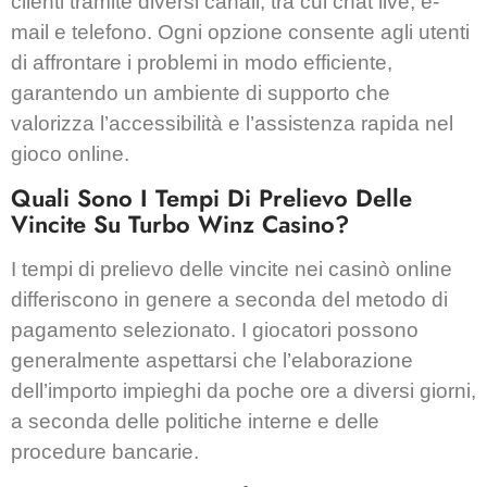
clienti tramite diversi canali, tra cui chat live, e-
mail e telefono. Ogni opzione consente agli utenti
di affrontare i problemi in modo efficiente,
garantendo un ambiente di supporto che
valorizza l’accessibilità e l’assistenza rapida nel
gioco online.
Quali Sono I Tempi Di Prelievo Delle
Vincite Su Turbo Winz Casino?
I tempi di prelievo delle vincite nei casinò online
differiscono in genere a seconda del metodo di
pagamento selezionato. I giocatori possono
generalmente aspettarsi che l’elaborazione
dell’importo impieghi da poche ore a diversi giorni,
a seconda delle politiche interne e delle
procedure bancarie.