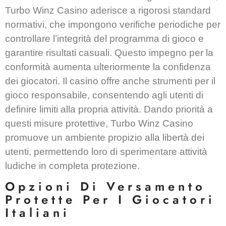
Turbo Winz Casino aderisce a rigorosi standard
normativi, che impongono verifiche periodiche per
controllare l’integrità del programma di gioco e
garantire risultati casuali. Questo impegno per la
conformità aumenta ulteriormente la confidenza
dei giocatori. Il casino offre anche strumenti per il
gioco responsabile, consentendo agli utenti di
definire limiti alla propria attività. Dando priorità a
questi misure protettive, Turbo Winz Casino
promuove un ambiente propizio alla libertà dei
utenti, permettendo loro di sperimentare attività
ludiche in completa protezione.
Opzioni Di Versamento
Protette Per I Giocatori
Italiani